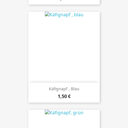
Käfignapf , Blau
Preis
1,50 €