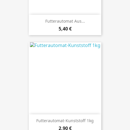
Futterautomat Aus...
Preis
5,40 €
Futterautomat-Kunststoff 1kg
Preis
2,90 €