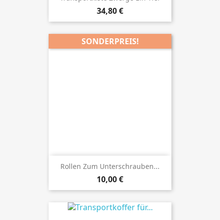
Preis
34,80 €
SONDERPREIS!
Rollen Zum Unterschrauben...
Preis
10,00 €