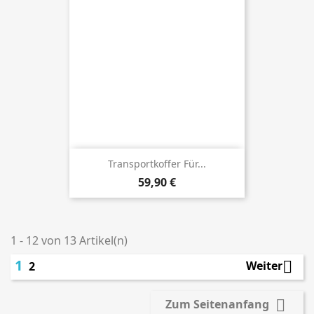
Transportkoffer Für...
Preis
59,90 €
1 - 12 von 13 Artikel(n)
1

Weiter
2

Zum Seitenanfang