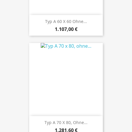
Typ A 60 X 60 Ohne...
Preis
1.107,00 €
Typ A 70 X 80, Ohne...
Preis
1.281,60 €