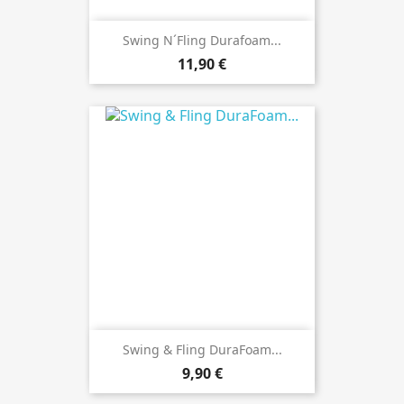
Swing N´Fling Durafoam...
Preis
11,90 €
Swing & Fling DuraFoam...
Preis
9,90 €