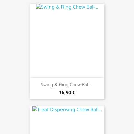
Swing & Fling Chew Ball...
Preis
16,90 €