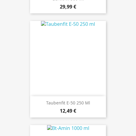
Preis
29,99 €
Taubenfit E-50 250 Ml
Preis
12,49 €