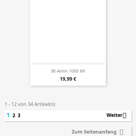
Bt-Amin 1000 Ml
Preis
19,99 €
1 - 12 von 34 Artikel(n)
1

Weiter
2
3

Zum Seitenanfang