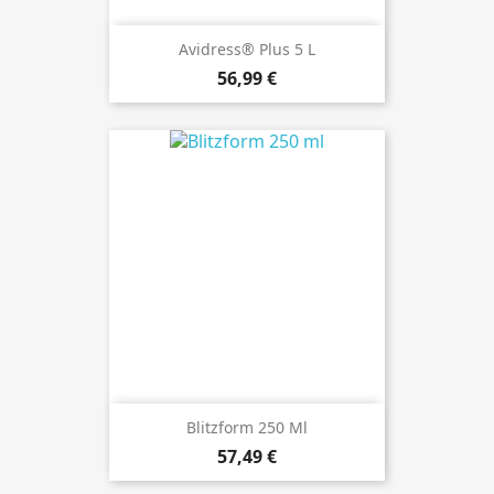
Avidress® Plus 5 L
Preis
56,99 €
Blitzform 250 Ml
Preis
57,49 €