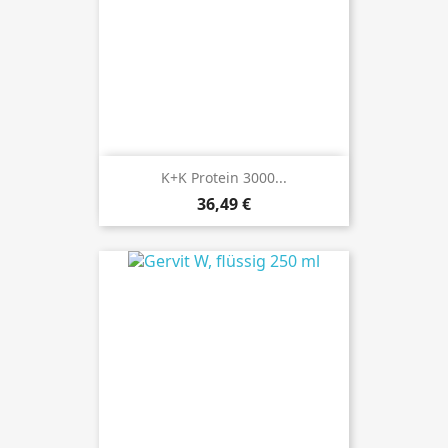
K+K Protein 3000...
Preis
36,49 €