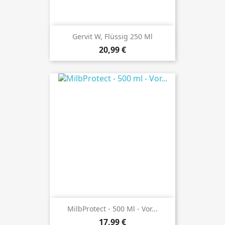
Gervit W, Flüssig 250 Ml
Preis
20,99 €
MilbProtect - 500 Ml - Vor...
Preis
17,99 €