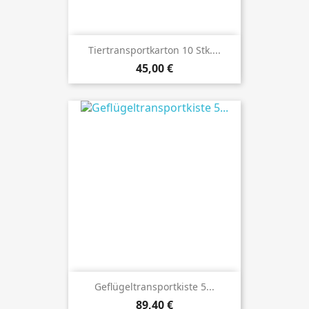
Tiertransportkarton 10 Stk....
Preis
45,00 €
Geflügeltransportkiste 5...
Preis
89,40 €