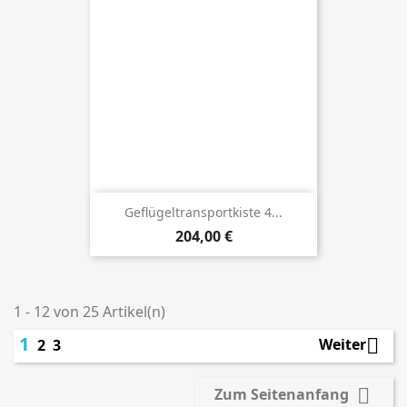
Geflügeltransportkiste 4...
Preis
204,00 €
1 - 12 von 25 Artikel(n)
1

Weiter
2
3

Zum Seitenanfang