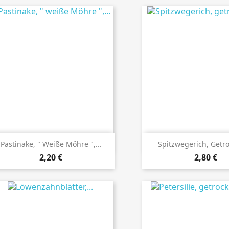
Details ansehen
Details anseh
Pastinake, " Weiße Möhre ",...
Spitzwegerich, Getro
Preis
Preis
2,20 €
2,80 €