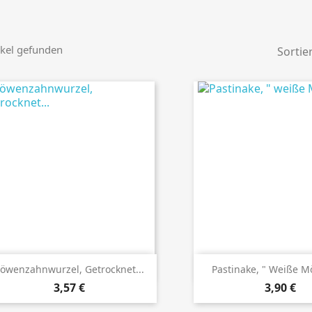
ikel gefunden
Sortie
Details ansehen
Details anseh
öwenzahnwurzel, Getrocknet...
Pastinake, " Weiße Mö
Preis
Preis
3,57 €
3,90 €