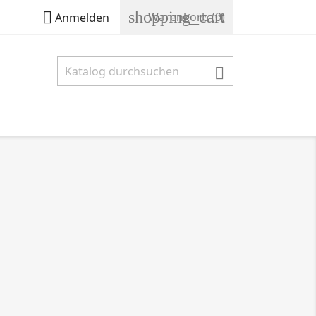
shopping_cart

Warenkorb
(0)
Anmelden
