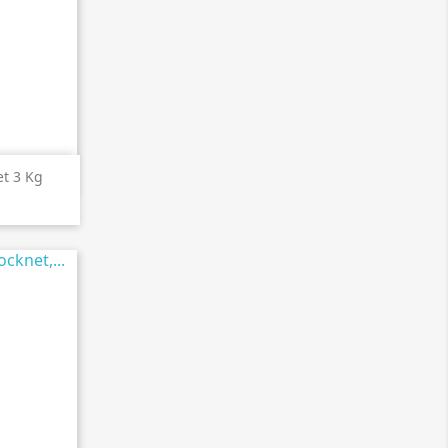
en
et 3 Kg