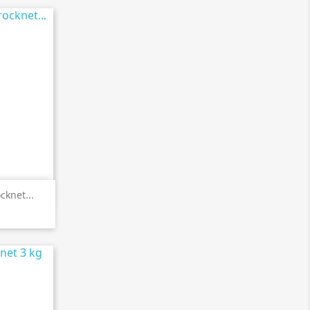
en
cknet...