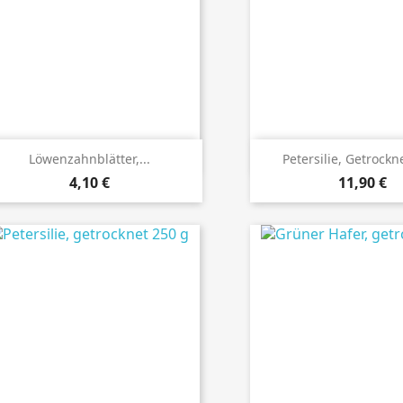
Details ansehen
Details anseh
Löwenzahnblätter,...
Petersilie, Getrockn
Preis
Preis
4,10 €
11,90 €