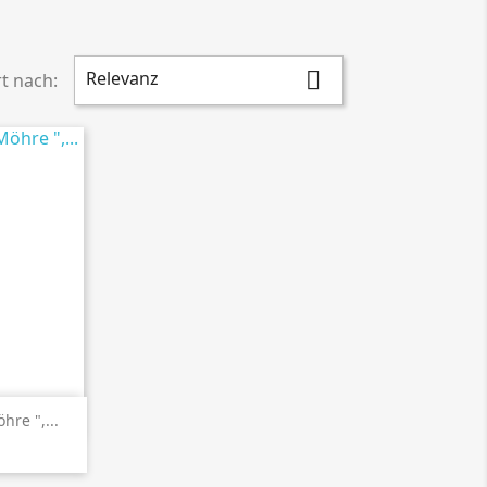
Relevanz

rt nach:
en
hre ",...