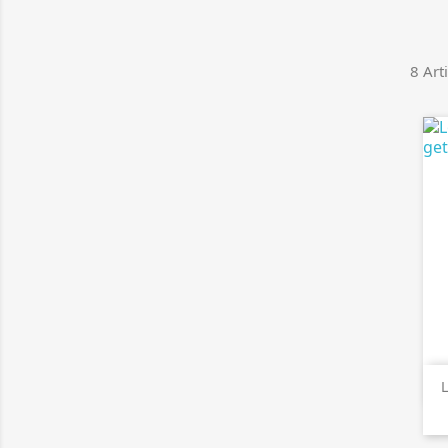
8 Art
L