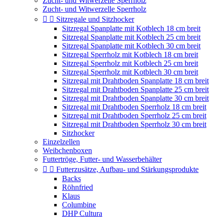
Zucht- und Witwerzelle Sperrholz
Zucht- und Witwerzelle Sperrholz


Sitzregale und Sitzhocker
Sitzregal Spanplatte mit Kotblech 18 cm breit
Sitzregal Spanplatte mit Kotblech 25 cm breit
Sitzregal Spanplatte mit Kotblech 30 cm breit
Sitzregal Sperrholz mit Kotblech 18 cm breit
Sitzregal Sperrholz mit Kotblech 25 cm breit
Sitzregal Sperrholz mit Kotblech 30 cm breit
Sitzregal mit Drahtboden Spanplatte 18 cm breit
Sitzregal mit Drahtboden Spanplatte 25 cm breit
Sitzregal mit Drahtboden Spanplatte 30 cm breit
Sitzregal mit Drahtboden Sperrholz 18 cm breit
Sitzregal mit Drahtboden Sperrholz 25 cm breit
Sitzregal mit Drahtboden Sperrholz 30 cm breit
Sitzhocker
Einzelzellen
Weibchenboxen
Futtertröge, Futter- und Wasserbehälter


Futterzusätze, Aufbau- und Stärkungsprodukte
Backs
Röhnfried
Klaus
Columbine
DHP Cultura