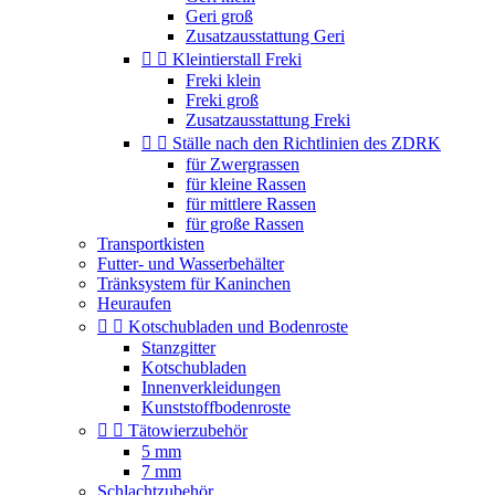
Geri groß
Zusatzausstattung Geri


Kleintierstall Freki
Freki klein
Freki groß
Zusatzausstattung Freki


Ställe nach den Richtlinien des ZDRK
für Zwergrassen
für kleine Rassen
für mittlere Rassen
für große Rassen
Transportkisten
Futter- und Wasserbehälter
Tränksystem für Kaninchen
Heuraufen


Kotschubladen und Bodenroste
Stanzgitter
Kotschubladen
Innenverkleidungen
Kunststoffbodenroste


Tätowierzubehör
5 mm
7 mm
Schlachtzubehör