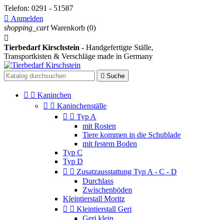
Telefon:
0291 - 51587

Anmelden
shopping_cart
Warenkorb
(0)

Tierbedarf Kirschstein -
Handgefertigte Ställe,
Transportkisten & Verschläge
made in Germany

Suche


Kaninchen


Kaninchenställe


Typ A
mit Rosten
Tiere kommen in die Schublade
mit festem Boden
Typ C
Typ D


Zusatzausstattung Typ A - C - D
Durchlass
Zwischenböden
Kleintierstall Moritz


Kleintierstall Geri
Geri klein