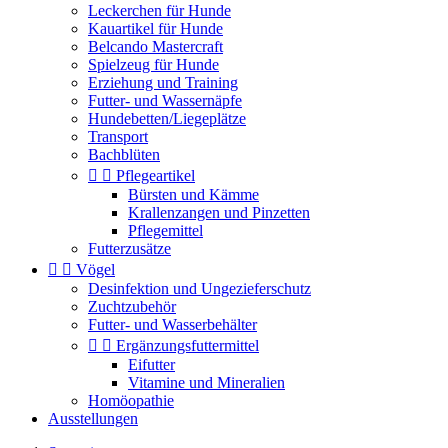
Leckerchen für Hunde
Kauartikel für Hunde
Belcando Mastercraft
Spielzeug für Hunde
Erziehung und Training
Futter- und Wassernäpfe
Hundebetten/Liegeplätze
Transport
Bachblüten


Pflegeartikel
Bürsten und Kämme
Krallenzangen und Pinzetten
Pflegemittel
Futterzusätze


Vögel
Desinfektion und Ungezieferschutz
Zuchtzubehör
Futter- und Wasserbehälter


Ergänzungsfuttermittel
Eifutter
Vitamine und Mineralien
Homöopathie
Ausstellungen