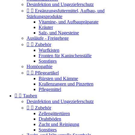
Desinfektion und Ungezieferschutz


Ergänzungsfuttermittel, Aufbau- und
Stärkungsprodukte
Vitamine- und Aufbaupräparate
Kräuter
Salz- und Nagesteine
Ausläufe - Freigehege


Zubehör
Wurfkisten
Fronten für Kaninchenställe
Sonstiges
Homöopathie


Pflegeartikel
Bürsten und Kämme
Krallenzangen und Pinzetten
Pflegemittel


Tauben
Desinfektion und Ungezieferschutz


Zubehör
Zellengittertüren
Drahtböden
Zucht und Reinigung
Sonstiges