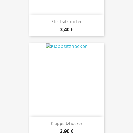
Stecksitzhocker
Preis
3,40 €
Klappsitzhocker
Preis
3,90 €