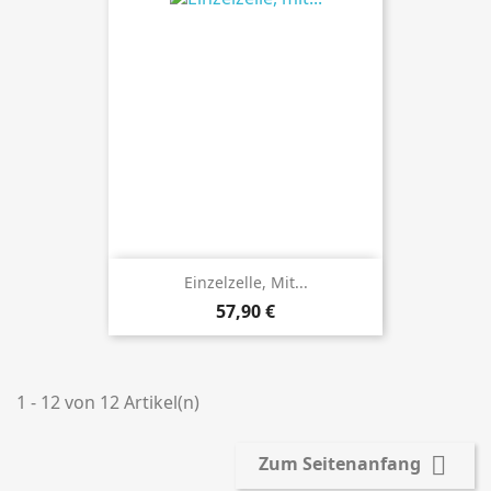
Einzelzelle, Mit...
Preis
57,90 €
1 - 12 von 12 Artikel(n)

Zum Seitenanfang