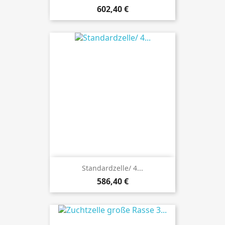
Preis
602,40 €
Standardzelle/ 4...
Preis
586,40 €