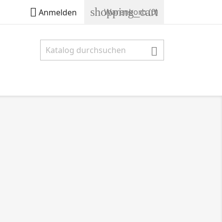
shopping_cart

Warenkorb
(0)
Anmelden
