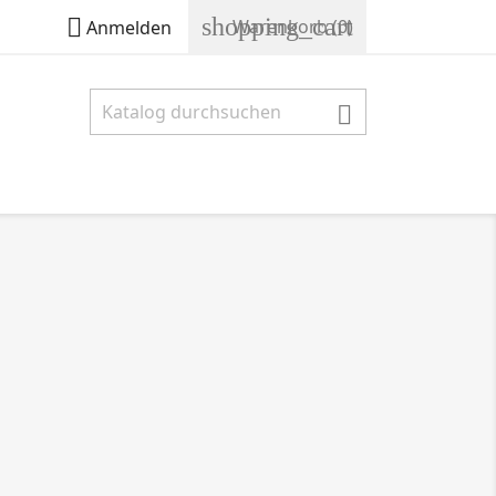
shopping_cart

Warenkorb
(0)
Anmelden
