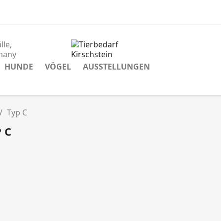
lle,
many
HUNDE
VÖGEL
AUSSTELLUNGEN
Typ C
 C