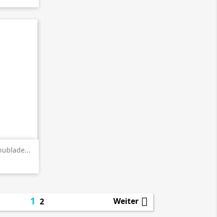
en
ublade...
1

Weiter
2