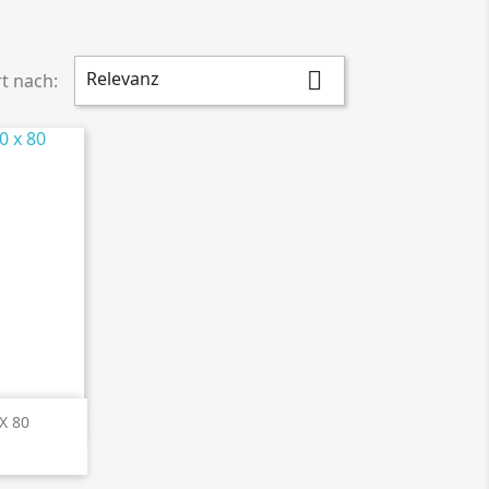
Relevanz

rt nach:
en
X 80