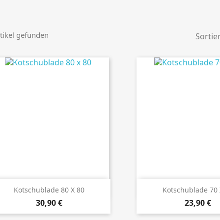
tikel gefunden
Sortie
Details ansehen
Details anseh
Kotschublade 80 X 80
Kotschublade 70 
Preis
Preis
30,90 €
23,90 €