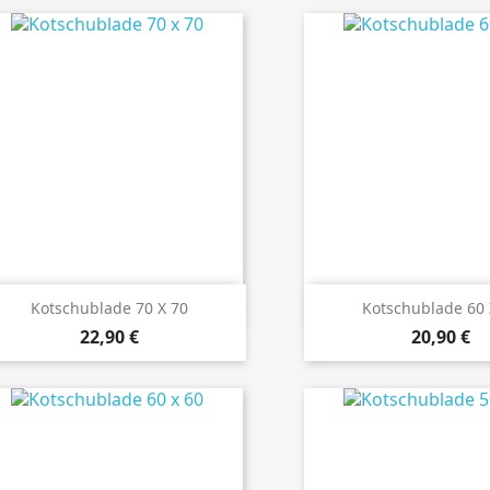
Details ansehen
Details anseh
Kotschublade 70 X 70
Kotschublade 60 
Preis
Preis
22,90 €
20,90 €