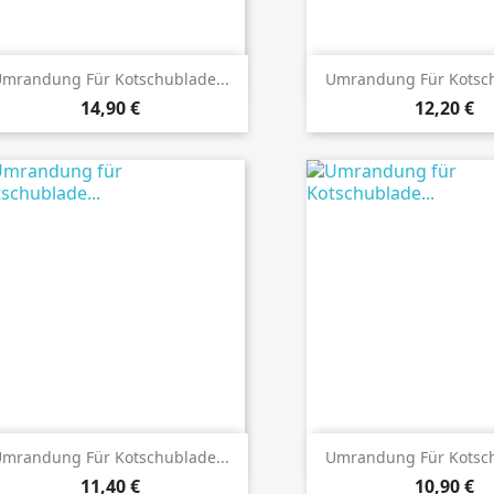
Details ansehen
Details anseh
mrandung Für Kotschublade...
Umrandung Für Kotsch
Preis
Preis
14,90 €
12,20 €
Details ansehen
Details anseh
mrandung Für Kotschublade...
Umrandung Für Kotsch
Preis
Preis
11,40 €
10,90 €