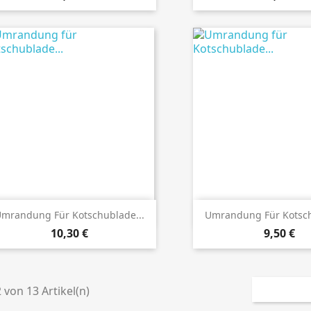
Details ansehen
Details anseh
mrandung Für Kotschublade...
Umrandung Für Kotsch
Preis
Preis
10,30 €
9,50 €
2 von 13 Artikel(n)