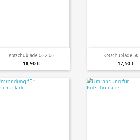
Details ansehen
Details anseh
Kotschublade 60 X 60
Kotschublade 50 
Preis
Preis
18,90 €
17,50 €