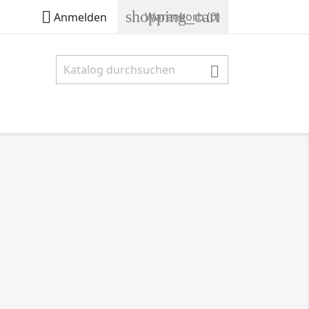
shopping_cart

Warenkorb
(0)
Anmelden
