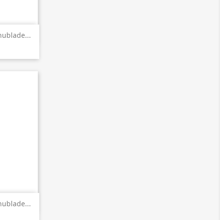
en
ublade...
en
ublade...