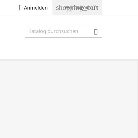
shopping_cart

Warenkorb
(0)
Anmelden
