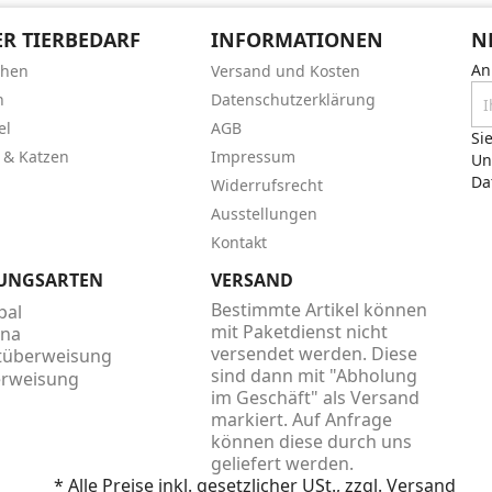
R TIERBEDARF
INFORMATIONEN
N
An
chen
Versand und Kosten
n
Datenschutzerklärung
el
AGB
Si
 & Katzen
Impressum
Un
Da
Widerrufsrecht
Ausstellungen
Kontakt
UNGSARTEN
VERSAND
Bestimmte Artikel können
mit Paketdienst nicht
versendet werden. Diese
sind dann mit "Abholung
im Geschäft" als Versand
markiert. Auf Anfrage
können diese durch uns
geliefert werden.
* Alle Preise inkl. gesetzlicher USt., zzgl. Versand