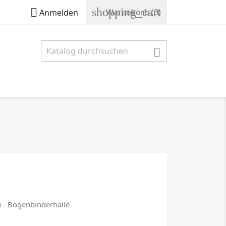
shopping_cart

Warenkorb
(0)
Anmelden

 - Bogenbinderhalle