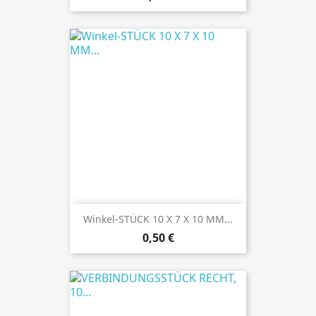
Winkel-STÜCK 10 X 7 X 10 MM...
Preis
0,50 €