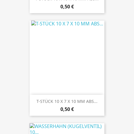
Preis
0,50 €
T-STÜCK 10 X 7 X 10 MM ABS...
Preis
0,50 €