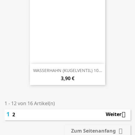
WASSERHAHN (KUGELVENTIL) 10...
Preis
3,90 €
1 - 12 von 16 Artikel(n)
1

Weiter
2

Zum Seitenanfang