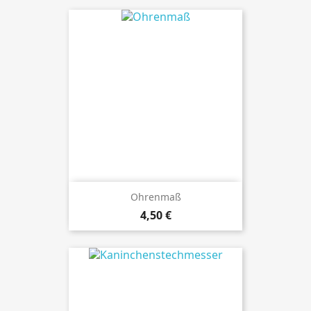
Ohrenmaß
Preis
4,50 €