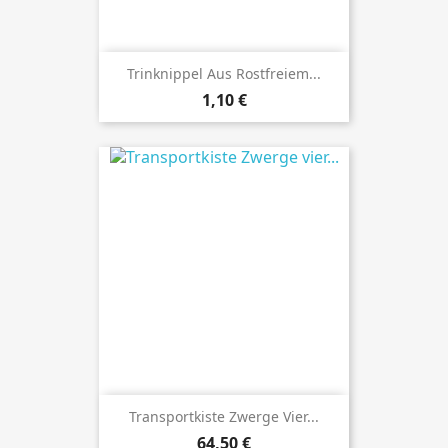
Trinknippel Aus Rostfreiem...
Preis
1,10 €
Transportkiste Zwerge Vier...
Preis
64,50 €