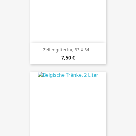
Zellengittertür, 33 X 34...
Preis
7,50 €