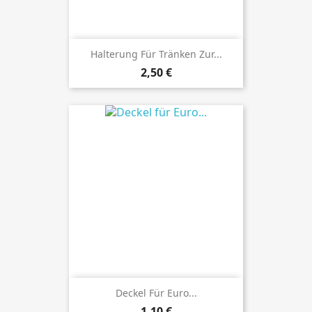
Halterung Für Tränken Zur...
Preis
2,50 €
Deckel Für Euro...
Preis
1,10 €